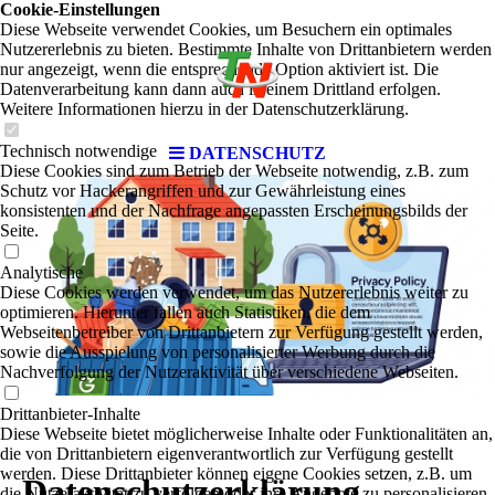
Cookie-Einstellungen
Diese Webseite verwendet Cookies, um Besuchern ein optimales
Nutzererlebnis zu bieten. Bestimmte Inhalte von Drittanbietern werden
nur angezeigt, wenn die entsprechende Option aktiviert ist. Die
Datenverarbeitung kann dann auch in einem Drittland erfolgen.
Weitere Informationen hierzu in der Datenschutzerklärung.
Technisch notwendige
DATENSCHUTZ
Diese Cookies sind zum Betrieb der Webseite notwendig, z.B. zum
Schutz vor Hackerangriffen und zur Gewährleistung eines
konsistenten und der Nachfrage angepassten Erscheinungsbilds der
Seite.
Analytische
Diese Cookies werden verwendet, um das Nutzererlebnis weiter zu
optimieren. Hierunter fallen auch Statistiken, die dem
Webseitenbetreiber von Drittanbietern zur Verfügung gestellt werden,
sowie die Ausspielung von personalisierter Werbung durch die
Nachverfolgung der Nutzeraktivität über verschiedene Webseiten.
Drittanbieter-Inhalte
Diese Webseite bietet möglicherweise Inhalte oder Funktionalitäten an,
die von Drittanbietern eigenverantwortlich zur Verfügung gestellt
werden. Diese Drittanbieter können eigene Cookies setzen, z.B. um
Datenschutzerklärung
die Nutzeraktivität zu verfolgen oder ihre Angebote zu personalisieren