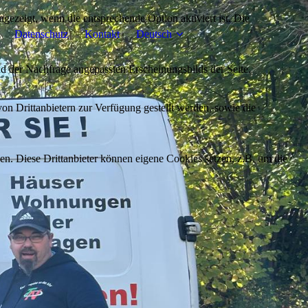
ezeigt, wenn die entsprechende Option aktiviert ist. Die
Datenschutz
Kontakt
Deutsch
d der Nachfrage angepassten Erscheinungsbilds der Seite.
on Drittanbietern zur Verfügung gestellt werden, sowie die
den. Diese Drittanbieter können eigene Cookies setzen, z.B. um die