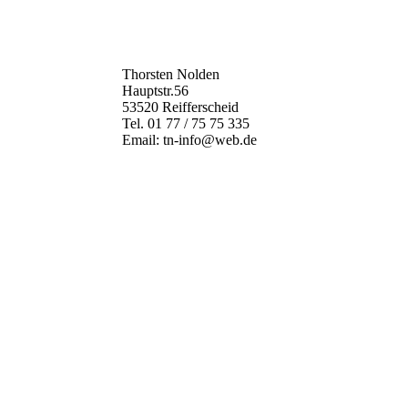
Thorsten Nolden
Hauptstr.56
53520 Reifferscheid
Tel. 01 77 / 75 75 335
Email: tn-info@web.de